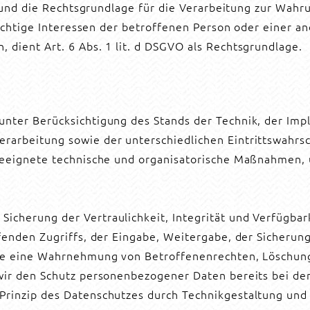
, und die Rechtsgrundlage für die Verarbeitung zur Wahru
swichtige Interessen der betroffenen Person oder einer 
dient Art. 6 Abs. 1 lit. d DSGVO als Rechtsgrundlage.
nter Berücksichtigung des Stands der Technik, der Imp
arbeitung sowie der unterschiedlichen Eintrittswahrsch
 geeignete technische und organisatorische Maßnahmen
cherung der Vertraulichkeit, Integrität und Verfügbar
fenden Zugriffs, der Eingabe, Weitergabe, der Sicherun
die eine Wahrnehmung von Betroffenenrechten, Löschun
wir den Schutz personenbezogener Daten bereits bei de
Prinzip des Datenschutzes durch Technikgestaltung und