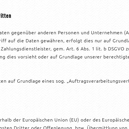
itten
aten gegenüber anderen Personen und Unternehmen (Auf
iff auf die Daten gewähren, erfolgt dies nur auf Grundl
ahlungsdienstleister, gem. Art. 6 Abs. 1 lit. b DSGVO zu
ung dies vorsieht oder auf Grundlage unserer berechtigt
ten auf Grundlage eines sog. „Auftragsverarbeitungsver
ßerhalb der Europäischen Union (EU) oder des Europäisc
ten Dritter oder Offenlegung, bzw. Übermittlung von Da